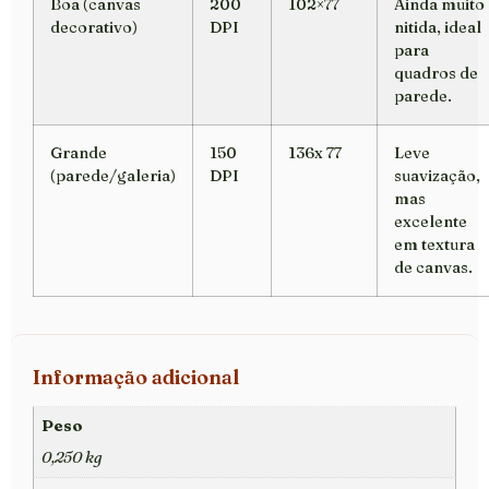
Boa (canvas
200
102×77
Ainda muito
decorativo)
DPI
nitida, ideal
para
quadros de
parede.
Grande
150
136x 77
Leve
(parede/galeria)
DPI
suavização,
mas
excelente
em textura
de canvas.
Informação adicional
Peso
0,250 kg