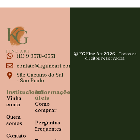
© FG Fine Art 2026
- Todos os
(11) 9 9578-0331
direitos reservados.
contato@kgfineart.com
São Caetano do Sul
- São Paulo
Institucional
Informações
úteis
Minha
Como
conta
comprar
Quem
Perguntas
somos
frequentes
Contato