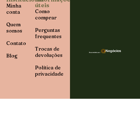
úteis
Minha
Como
conta
comprar
Quem
Perguntas
somos
frequentes
Contato
Trocas de
devoluções
Blog
Política de
privacidade