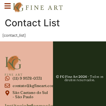
Contact List
[contact_list]
© FG Fine Art 2026
- Todos os
(11) 9 9578-0331
direitos reservados.
contato@kgfineart.com
São Caetano do Sul
- São Paulo
Institucional
Informações