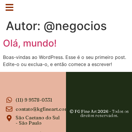
Autor:
@negocios
Olá, mundo!
Boas-vindas ao WordPress. Esse é o seu primeiro post.
Edite-o ou exclua-o, e então comece a escrever!
(11) 9 9578-0331
contato@kgfineart.com
© FG Fine Art 2026
- Todos os
direitos reservados.
São Caetano do Sul
- São Paulo